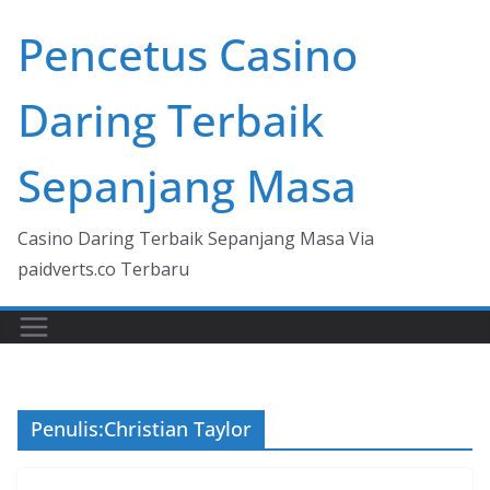
Skip
Pencetus Casino
to
content
Daring Terbaik
Sepanjang Masa
Casino Daring Terbaik Sepanjang Masa Via
paidverts.co Terbaru
Penulis:
Christian Taylor