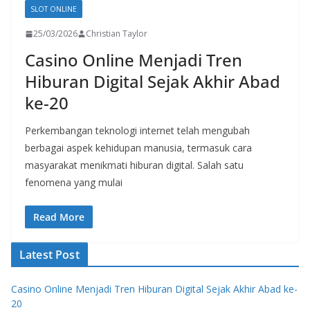
SLOT ONLINE
25/03/2026
Christian Taylor
Casino Online Menjadi Tren
Hiburan Digital Sejak Akhir Abad
ke-20
Perkembangan teknologi internet telah mengubah
berbagai aspek kehidupan manusia, termasuk cara
masyarakat menikmati hiburan digital. Salah satu
fenomena yang mulai
Read More
Latest Post
Casino Online Menjadi Tren Hiburan Digital Sejak Akhir Abad ke-
20